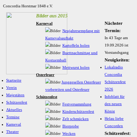
Concordia Horstmar 1848 e.V.
Bilder aus 2015
Nächster
Karneval
Termin:
Neujahresempfang mit
In 43 Tage am
Karnevalsauftakt
19.09.2026 ist
Kartoffeln holen
Vorstandsgang
Buettnachmittag und
Neuigkeiten:
Kostuemball
Lokalradio
Mettwurst holen
Concordia
Osterfeuer
Startseite
Schützenfest
Junggesellen Osterfeuer
Verein
2026
vorbereiten und Osterfeuer
Majestäten
Infoblatt für
Schützenfest
Schützenfest
den neuen
Festversammlung
Aktuelles
König
Kinderschützenfest
Termine
Helau liebe
Zelt schmücken
Karneval
Concorden
Bierprobe
Theater
Schützenfest:
Wecken