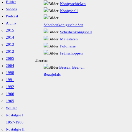
Bilder
Königsschießen
Videos
Königsball
Podcast
Archiv
Scheibenkönigsschießen
2015
Scheibenkönigsball
2014
Majestäten
2013
Polonaise
2012
Frühschoppen
2005
Theater
2004
Bessen, Beer un
1998
Beaujolais
1991
1992
1966
1965
Wüller
Nostalgie I
1957-1986
Nostalgie II