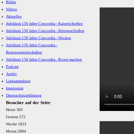
Bilder
Videos
Aktuelles
Jubiläum 150 Jahre Concordia - Kaiserschießen
Jubiläum 150 Jahre Concordia - Königsschießen
Jubiläum 150 Jahre Concordia - Wecken
Jubiläum 150 Jahre Concordia -
Bogengemeinschaften
Jubiläum 150 Jahre Concordia - Rosen machen
Podcast
Archiv
Linksammlung
Impressum
Datenschutzerklärung
Besucher auf der Seite:
Heute
383
Gestern
572
Woche
1823
Monat
2804